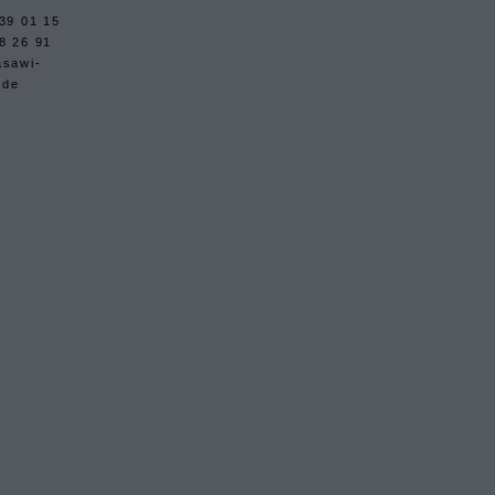
39 01 15
8 26 91
asawi-
.de