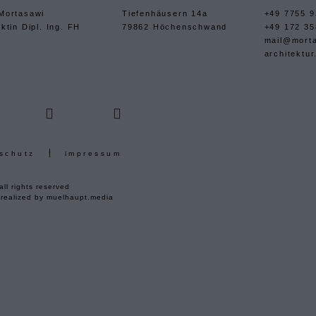
Mortasawi
Tiefenhäusern 14a
+49 7755 9
ktin Dipl. Ing. FH
79862 Höchenschwand
+49 172 35
mail@mort
architektur
schutz
impressum
ll rights reserved
 realized by
muelhaupt.media