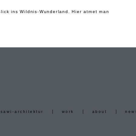
lick ins Wildnis-Wunderland. Hier atmet man
sawi-architektur
work
about
new